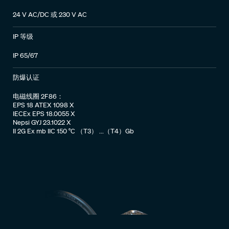
24 V AC/DC 或 230 V AC
IP 等级
IP 65/67
防爆认证
电磁线圈 2F86：
EPS 18 ATEX 1098 X
IECEx EPS 18.0055 X
Nepsi GYJ 23.1022 X
II 2G Ex mb IIC 150 °C （T3） ...（T4）Gb